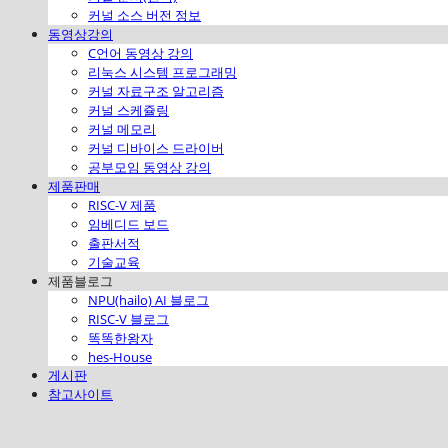
커널 소스 버전 정보
동영상강의
C언어 동영상 강의
리눅스 시스템 프로그래밍
커널 자료구조 알고리즘
커널 스케쥴링
커널 메모리
커널 디바이스 드라이버
공부모임 동영상 강의
제품판매
RISC-V 제품
임베디드 보드
출판서적
기술교육
제품블로그
NPU(hailo) AI 블로그
RISC-V 블로그
똑똑한왕자
hes-House
게시판
참고사이트