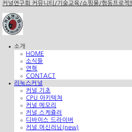
커널연구회 커뮤니티/기술교육/쇼핑몰/협동프로젝
소개
HOME
소식들
연혁
CONTACT
리눅스커널
커널 기초
CPU 아키텍쳐
커널 메모리
커널 스케쥴러
디바이스 드라이버
커널 머신러닝(new)