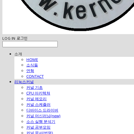
LOG IN
로그인
소개
HOME
소식들
연혁
CONTACT
리눅스커널
커널 기초
CPU 아키텍쳐
커널 메모리
커널 스케쥴러
디바이스 드라이버
커널 머신러닝(new)
소스 실행 분석기
커널 공부모임
커널 문서(번역)