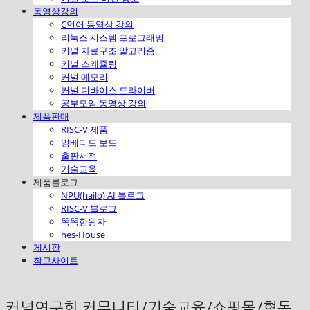
동영상강의
C언어 동영상 강의
리눅스 시스템 프로그래밍
커널 자료구조 알고리즘
커널 스케쥴링
커널 메모리
커널 디바이스 드라이버
공부모임 동영상 강의
제품판매
RISC-V 제품
임베디드 보드
출판서적
기술교육
제품블로그
NPU(hailo) AI 블로그
RISC-V 블로그
똑똑한왕자
hes-House
게시판
참고사이트
커널연구회 커뮤니티/기술교육/쇼핑몰/협동