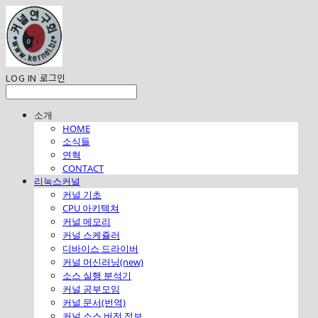
LOG IN
로그인
소개
HOME
소식들
연혁
CONTACT
리눅스커널
커널 기초
CPU 아키텍쳐
커널 메모리
커널 스케쥴러
디바이스 드라이버
커널 머신러닝(new)
소스 실행 분석기
커널 공부모임
커널 문서(번역)
커널 소스 버전 정보