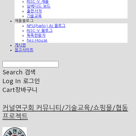
RISC-V 제품
임베디드 보드
출판서적
기술교육
제품블로그
NPU(hailo) AI 블로그
RISC-V 블로그
똑똑한왕자
hes-House
게시판
참고사이트
Search
검색
Log In
로그인
Cart
장바구니
커널연구회 커뮤니티/기술교육/쇼핑몰/협동
프로젝트