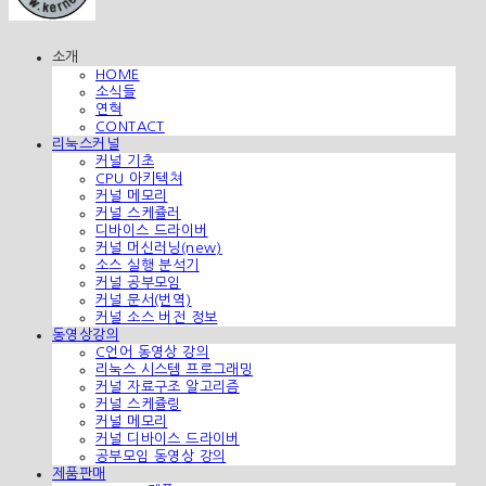
소개
HOME
소식들
연혁
CONTACT
리눅스커널
커널 기초
CPU 아키텍쳐
커널 메모리
커널 스케쥴러
디바이스 드라이버
커널 머신러닝(new)
소스 실행 분석기
커널 공부모임
커널 문서(번역)
커널 소스 버전 정보
동영상강의
C언어 동영상 강의
리눅스 시스템 프로그래밍
커널 자료구조 알고리즘
커널 스케쥴링
커널 메모리
커널 디바이스 드라이버
공부모임 동영상 강의
제품판매