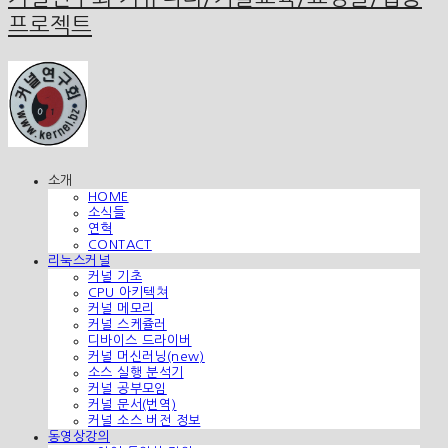
프로젝트
소개
HOME
소식들
연혁
CONTACT
리눅스커널
커널 기초
CPU 아키텍쳐
커널 메모리
커널 스케쥴러
디바이스 드라이버
커널 머신러닝(new)
소스 실행 분석기
커널 공부모임
커널 문서(번역)
커널 소스 버전 정보
동영상강의