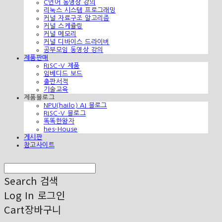
C언어 동영상 강의
리눅스 시스템 프로그래밍
커널 자료구조 알고리즘
커널 스케쥴링
커널 메모리
커널 디바이스 드라이버
공부모임 동영상 강의
제품판매
RISC-V 제품
임베디드 보드
출판서적
기술교육
제품블로그
NPU(hailo) AI 블로그
RISC-V 블로그
똑똑한왕자
hes-House
게시판
참고사이트
Search
검색
Log In
로그인
Cart
장바구니