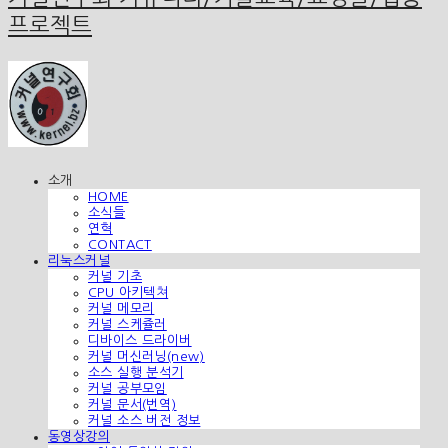
프로젝트
소개
HOME
소식들
연혁
CONTACT
리눅스커널
커널 기초
CPU 아키텍쳐
커널 메모리
커널 스케쥴러
디바이스 드라이버
커널 머신러닝(new)
소스 실행 분석기
커널 공부모임
커널 문서(번역)
커널 소스 버전 정보
동영상강의