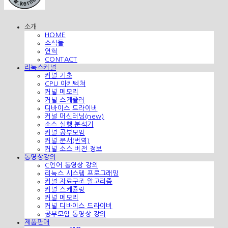
소개
HOME
소식들
연혁
CONTACT
리눅스커널
커널 기초
CPU 아키텍쳐
커널 메모리
커널 스케쥴러
디바이스 드라이버
커널 머신러닝(new)
소스 실행 분석기
커널 공부모임
커널 문서(번역)
커널 소스 버전 정보
동영상강의
C언어 동영상 강의
리눅스 시스템 프로그래밍
커널 자료구조 알고리즘
커널 스케쥴링
커널 메모리
커널 디바이스 드라이버
공부모임 동영상 강의
제품판매