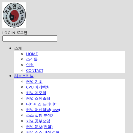
LOG IN
로그인
소개
HOME
소식들
연혁
CONTACT
리눅스커널
커널 기초
CPU 아키텍쳐
커널 메모리
커널 스케쥴러
디바이스 드라이버
커널 머신러닝(new)
소스 실행 분석기
커널 공부모임
커널 문서(번역)
커널 소스 버전 정보