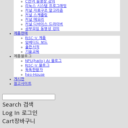
C언어 동영상 강의
리눅스 시스템 프로그래밍
커널 자료구조 알고리즘
커널 스케쥴링
커널 메모리
커널 디바이스 드라이버
공부모임 동영상 강의
제품판매
RISC-V 제품
임베디드 보드
출판서적
기술교육
제품블로그
NPU(hailo) AI 블로그
RISC-V 블로그
똑똑한왕자
hes-House
게시판
참고사이트
Search
검색
Log In
로그인
Cart
장바구니