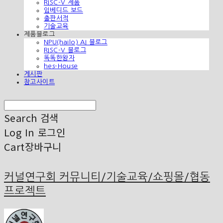
RISC-V 제품
임베디드 보드
출판서적
기술교육
제품블로그
NPU(hailo) AI 블로그
RISC-V 블로그
똑똑한왕자
hes-House
게시판
참고사이트
Search
검색
Log In
로그인
Cart
장바구니
커널연구회 커뮤니티/기술교육/쇼핑몰/협동
프로젝트