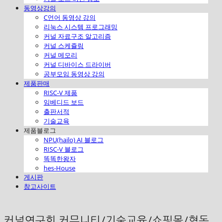
동영상강의
C언어 동영상 강의
리눅스 시스템 프로그래밍
커널 자료구조 알고리즘
커널 스케쥴링
커널 메모리
커널 디바이스 드라이버
공부모임 동영상 강의
제품판매
RISC-V 제품
임베디드 보드
출판서적
기술교육
제품블로그
NPU(hailo) AI 블로그
RISC-V 블로그
똑똑한왕자
hes-House
게시판
참고사이트
커널연구회 커뮤니티/기술교육/쇼핑몰/협동