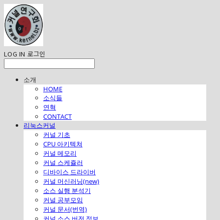
LOG IN
로그인
소개
HOME
소식들
연혁
CONTACT
리눅스커널
커널 기초
CPU 아키텍쳐
커널 메모리
커널 스케쥴러
디바이스 드라이버
커널 머신러닝(new)
소스 실행 분석기
커널 공부모임
커널 문서(번역)
커널 소스 버전 정보