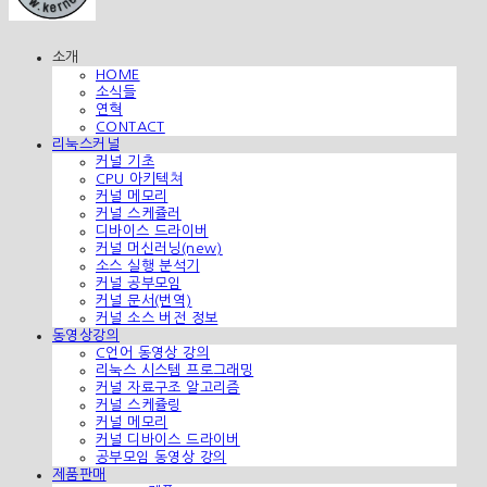
소개
HOME
소식들
연혁
CONTACT
리눅스커널
커널 기초
CPU 아키텍쳐
커널 메모리
커널 스케쥴러
디바이스 드라이버
커널 머신러닝(new)
소스 실행 분석기
커널 공부모임
커널 문서(번역)
커널 소스 버전 정보
동영상강의
C언어 동영상 강의
리눅스 시스템 프로그래밍
커널 자료구조 알고리즘
커널 스케쥴링
커널 메모리
커널 디바이스 드라이버
공부모임 동영상 강의
제품판매