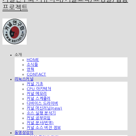
프로젝트
소개
HOME
소식들
연혁
CONTACT
리눅스커널
커널 기초
CPU 아키텍쳐
커널 메모리
커널 스케쥴러
디바이스 드라이버
커널 머신러닝(new)
소스 실행 분석기
커널 공부모임
커널 문서(번역)
커널 소스 버전 정보
동영상강의