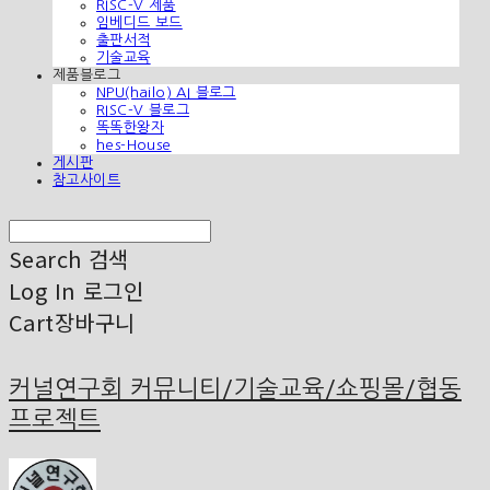
RISC-V 제품
임베디드 보드
출판서적
기술교육
제품블로그
NPU(hailo) AI 블로그
RISC-V 블로그
똑똑한왕자
hes-House
게시판
참고사이트
Search
검색
Log In
로그인
Cart
장바구니
커널연구회 커뮤니티/기술교육/쇼핑몰/협동
프로젝트