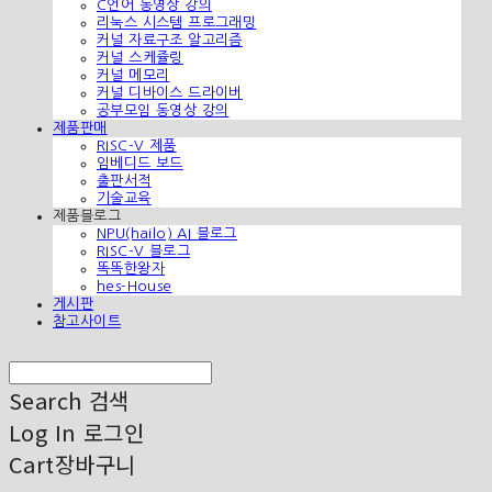
C언어 동영상 강의
리눅스 시스템 프로그래밍
커널 자료구조 알고리즘
커널 스케쥴링
커널 메모리
커널 디바이스 드라이버
공부모임 동영상 강의
제품판매
RISC-V 제품
임베디드 보드
출판서적
기술교육
제품블로그
NPU(hailo) AI 블로그
RISC-V 블로그
똑똑한왕자
hes-House
게시판
참고사이트
Search
검색
Log In
로그인
Cart
장바구니