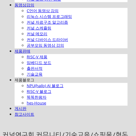
동영상강의
C언어 동영상 강의
리눅스 시스템 프로그래밍
커널 자료구조 알고리즘
커널 스케쥴링
커널 메모리
커널 디바이스 드라이버
공부모임 동영상 강의
제품판매
RISC-V 제품
임베디드 보드
출판서적
기술교육
제품블로그
NPU(hailo) AI 블로그
RISC-V 블로그
똑똑한왕자
hes-House
게시판
참고사이트
커널연구회 커뮤니티/기술교육/쇼핑몰/협동