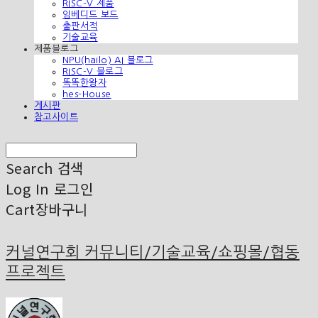
RISC-V 제품
임베디드 보드
출판서적
기술교육
제품블로그
NPU(hailo) AI 블로그
RISC-V 블로그
똑똑한왕자
hes-House
게시판
참고사이트
Search
검색
Log In
로그인
Cart
장바구니
커널연구회 커뮤니티/기술교육/쇼핑몰/협동
프로젝트