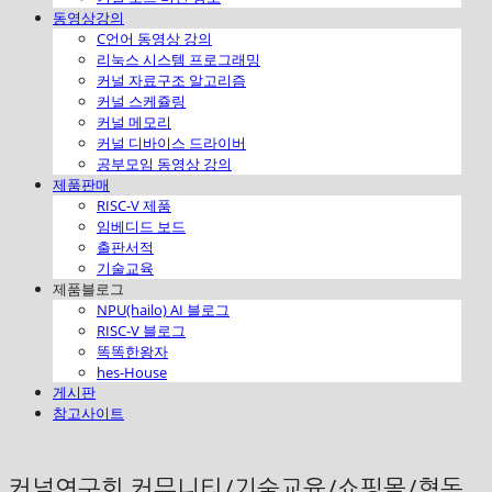
동영상강의
C언어 동영상 강의
리눅스 시스템 프로그래밍
커널 자료구조 알고리즘
커널 스케쥴링
커널 메모리
커널 디바이스 드라이버
공부모임 동영상 강의
제품판매
RISC-V 제품
임베디드 보드
출판서적
기술교육
제품블로그
NPU(hailo) AI 블로그
RISC-V 블로그
똑똑한왕자
hes-House
게시판
참고사이트
커널연구회 커뮤니티/기술교육/쇼핑몰/협동