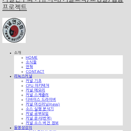
프로젝트
소개
HOME
소식들
연혁
CONTACT
리눅스커널
커널 기초
CPU 아키텍쳐
커널 메모리
커널 스케쥴러
디바이스 드라이버
커널 머신러닝(new)
소스 실행 분석기
커널 공부모임
커널 문서(번역)
커널 소스 버전 정보
동영상강의