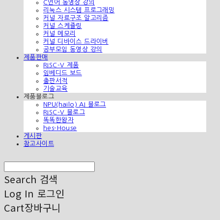
C언어 동영상 강의
리눅스 시스템 프로그래밍
커널 자료구조 알고리즘
커널 스케쥴링
커널 메모리
커널 디바이스 드라이버
공부모임 동영상 강의
제품판매
RISC-V 제품
임베디드 보드
출판서적
기술교육
제품블로그
NPU(hailo) AI 블로그
RISC-V 블로그
똑똑한왕자
hes-House
게시판
참고사이트
Search
검색
Log In
로그인
Cart
장바구니