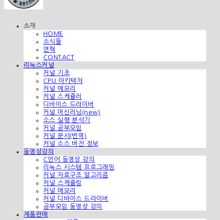
소개
HOME
소식들
연혁
CONTACT
리눅스커널
커널 기초
CPU 아키텍쳐
커널 메모리
커널 스케쥴러
디바이스 드라이버
커널 머신러닝(new)
소스 실행 분석기
커널 공부모임
커널 문서(번역)
커널 소스 버전 정보
동영상강의
C언어 동영상 강의
리눅스 시스템 프로그래밍
커널 자료구조 알고리즘
커널 스케쥴링
커널 메모리
커널 디바이스 드라이버
공부모임 동영상 강의
제품판매