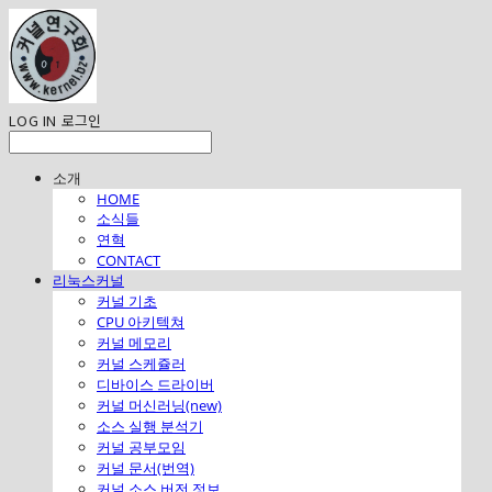
LOG IN
로그인
소개
HOME
소식들
연혁
CONTACT
리눅스커널
커널 기초
CPU 아키텍쳐
커널 메모리
커널 스케쥴러
디바이스 드라이버
커널 머신러닝(new)
소스 실행 분석기
커널 공부모임
커널 문서(번역)
커널 소스 버전 정보