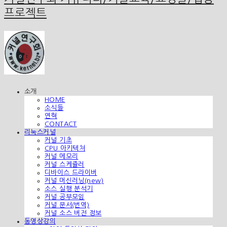
프로젝트
소개
HOME
소식들
연혁
CONTACT
리눅스커널
커널 기초
CPU 아키텍쳐
커널 메모리
커널 스케쥴러
디바이스 드라이버
커널 머신러닝(new)
소스 실행 분석기
커널 공부모임
커널 문서(번역)
커널 소스 버전 정보
동영상강의