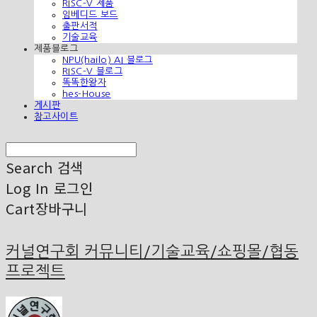
RISC-V 제품
임베디드 보드
출판서적
기술교육
제품블로그
NPU(hailo) AI 블로그
RISC-V 블로그
똑똑한왕자
hes-House
게시판
참고사이트
Search
검색
Log In
로그인
Cart
장바구니
커널연구회 커뮤니티/기술교육/쇼핑몰/협동
프로젝트