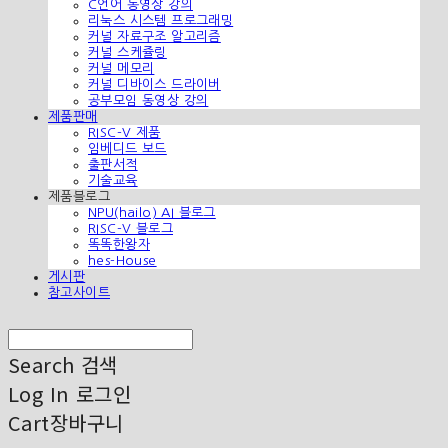
C언어 동영상 강의
리눅스 시스템 프로그래밍
커널 자료구조 알고리즘
커널 스케쥴링
커널 메모리
커널 디바이스 드라이버
공부모임 동영상 강의
제품판매
RISC-V 제품
임베디드 보드
출판서적
기술교육
제품블로그
NPU(hailo) AI 블로그
RISC-V 블로그
똑똑한왕자
hes-House
게시판
참고사이트
Search
검색
Log In
로그인
Cart
장바구니