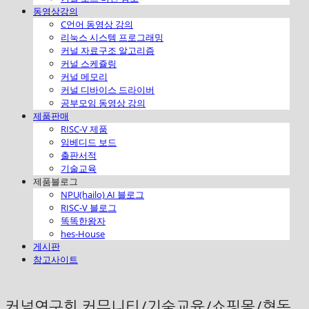
동영상강의
C언어 동영상 강의
리눅스 시스템 프로그래밍
커널 자료구조 알고리즘
커널 스케쥴링
커널 메모리
커널 디바이스 드라이버
공부모임 동영상 강의
제품판매
RISC-V 제품
임베디드 보드
출판서적
기술교육
제품블로그
NPU(hailo) AI 블로그
RISC-V 블로그
똑똑한왕자
hes-House
게시판
참고사이트
커널연구회 커뮤니티/기술교육/쇼핑몰/협동