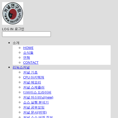
LOG IN
로그인
소개
HOME
소식들
연혁
CONTACT
리눅스커널
커널 기초
CPU 아키텍쳐
커널 메모리
커널 스케쥴러
디바이스 드라이버
커널 머신러닝(new)
소스 실행 분석기
커널 공부모임
커널 문서(번역)
커널 소스 버전 정보