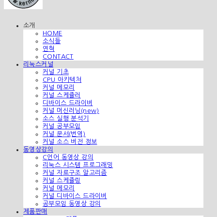
소개
HOME
소식들
연혁
CONTACT
리눅스커널
커널 기초
CPU 아키텍쳐
커널 메모리
커널 스케쥴러
디바이스 드라이버
커널 머신러닝(new)
소스 실행 분석기
커널 공부모임
커널 문서(번역)
커널 소스 버전 정보
동영상강의
C언어 동영상 강의
리눅스 시스템 프로그래밍
커널 자료구조 알고리즘
커널 스케쥴링
커널 메모리
커널 디바이스 드라이버
공부모임 동영상 강의
제품판매