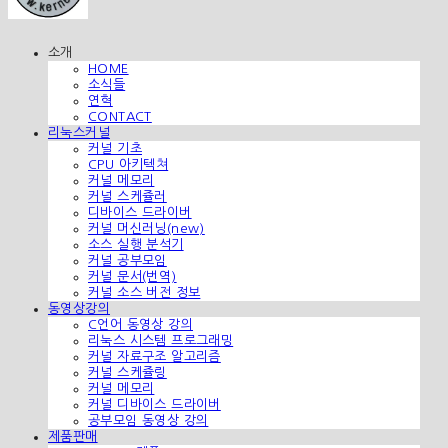
소개
HOME
소식들
연혁
CONTACT
리눅스커널
커널 기초
CPU 아키텍쳐
커널 메모리
커널 스케쥴러
디바이스 드라이버
커널 머신러닝(new)
소스 실행 분석기
커널 공부모임
커널 문서(번역)
커널 소스 버전 정보
동영상강의
C언어 동영상 강의
리눅스 시스템 프로그래밍
커널 자료구조 알고리즘
커널 스케쥴링
커널 메모리
커널 디바이스 드라이버
공부모임 동영상 강의
제품판매