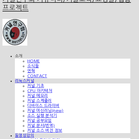
프로젝트
소개
HOME
소식들
연혁
CONTACT
리눅스커널
커널 기초
CPU 아키텍쳐
커널 메모리
커널 스케쥴러
디바이스 드라이버
커널 머신러닝(new)
소스 실행 분석기
커널 공부모임
커널 문서(번역)
커널 소스 버전 정보
동영상강의