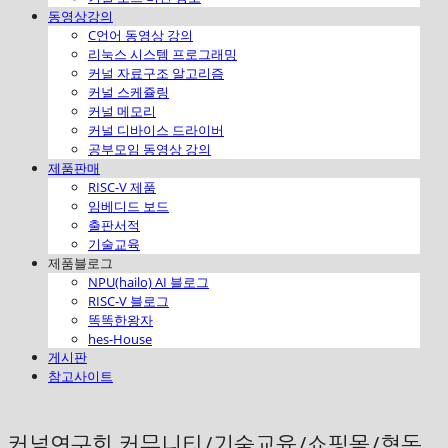
동영상강의
C언어 동영상 강의
리눅스 시스템 프로그래밍
커널 자료구조 알고리즘
커널 스케쥴링
커널 메모리
커널 디바이스 드라이버
공부모임 동영상 강의
제품판매
RISC-V 제품
임베디드 보드
출판서적
기술교육
제품블로그
NPU(hailo) AI 블로그
RISC-V 블로그
똑똑한왕자
hes-House
게시판
참고사이트
커널연구회 커뮤니티/기술교육/쇼핑몰/협동