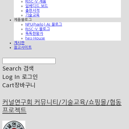
RISC-V 제품
임베디드 보드
출판서적
기술교육
제품블로그
NPU(hailo) AI 블로그
RISC-V 블로그
똑똑한왕자
hes-House
게시판
참고사이트
Search
검색
Log In
로그인
Cart
장바구니
커널연구회 커뮤니티/기술교육/쇼핑몰/협동
프로젝트