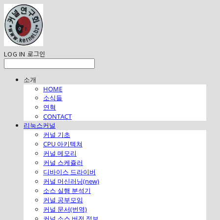
LOG IN
로그인
소개
HOME
소식들
연혁
CONTACT
리눅스커널
커널 기초
CPU 아키텍쳐
커널 메모리
커널 스케쥴러
디바이스 드라이버
커널 머신러닝(new)
소스 실행 분석기
커널 공부모임
커널 문서(번역)
커널 소스 버전 정보