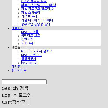
C언어 동영상 강의
리눅스 시스템 프로그래밍
커널 자료구조 알고리즘
커널 스케쥴링
커널 메모리
커널 디바이스 드라이버
공부모임 동영상 강의
제품판매
RISC-V 제품
임베디드 보드
출판서적
기술교육
제품블로그
NPU(hailo) AI 블로그
RISC-V 블로그
똑똑한왕자
hes-House
게시판
참고사이트
Search
검색
Log In
로그인
Cart
장바구니