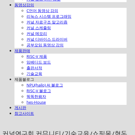
동영상강의
C언어 동영상 강의
리눅스 시스템 프로그래밍
커널 자료구조 알고리즘
커널 스케쥴링
커널 메모리
커널 디바이스 드라이버
공부모임 동영상 강의
제품판매
RISC-V 제품
임베디드 보드
출판서적
기술교육
제품블로그
NPU(hailo) AI 블로그
RISC-V 블로그
똑똑한왕자
hes-House
게시판
참고사이트
커널연구회 커뮤니티/기술교육/쇼핑몰/협동