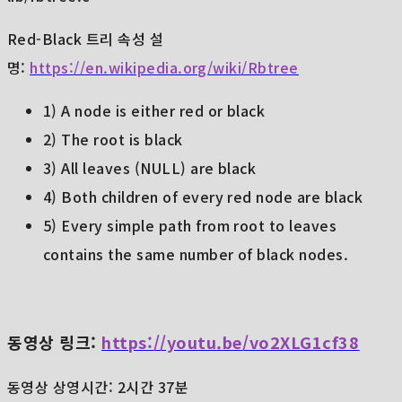
Red-Black 트리 속성 설
명:
https://en.wikipedia.org/wiki/Rbtree
1) A node is either red or black
2) The root is black
3) All leaves (NULL) are black
4) Both children of every red node are black
5) Every simple path from root to leaves
contains the same number of black nodes.
동영상 링크:
https://youtu.be/vo2XLG1cf38
동영상 상영시간: 2시간 37분