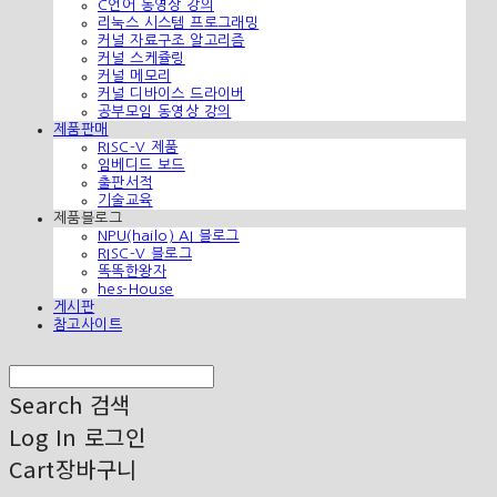
C언어 동영상 강의
리눅스 시스템 프로그래밍
커널 자료구조 알고리즘
커널 스케쥴링
커널 메모리
커널 디바이스 드라이버
공부모임 동영상 강의
제품판매
RISC-V 제품
임베디드 보드
출판서적
기술교육
제품블로그
NPU(hailo) AI 블로그
RISC-V 블로그
똑똑한왕자
hes-House
게시판
참고사이트
Search
검색
Log In
로그인
Cart
장바구니