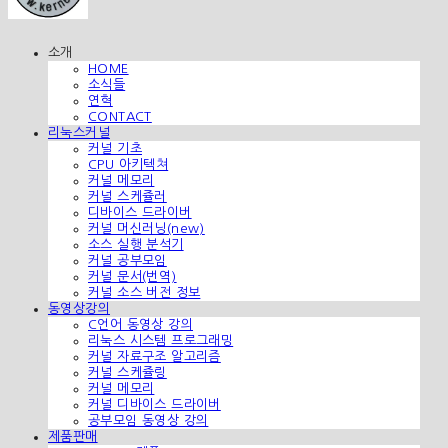
소개
HOME
소식들
연혁
CONTACT
리눅스커널
커널 기초
CPU 아키텍쳐
커널 메모리
커널 스케쥴러
디바이스 드라이버
커널 머신러닝(new)
소스 실행 분석기
커널 공부모임
커널 문서(번역)
커널 소스 버전 정보
동영상강의
C언어 동영상 강의
리눅스 시스템 프로그래밍
커널 자료구조 알고리즘
커널 스케쥴링
커널 메모리
커널 디바이스 드라이버
공부모임 동영상 강의
제품판매