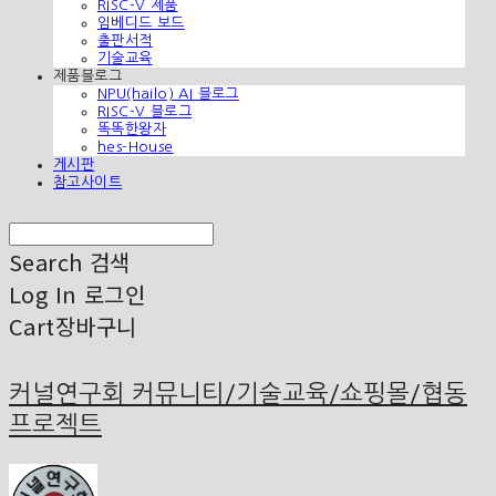
RISC-V 제품
임베디드 보드
출판서적
기술교육
제품블로그
NPU(hailo) AI 블로그
RISC-V 블로그
똑똑한왕자
hes-House
게시판
참고사이트
Search
검색
Log In
로그인
Cart
장바구니
커널연구회 커뮤니티/기술교육/쇼핑몰/협동
프로젝트