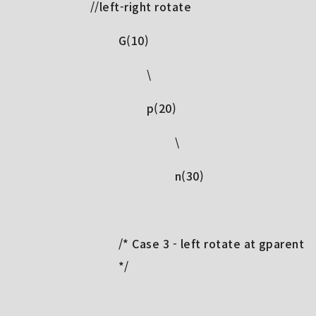
//left-right rotate
G(10)
\
p(20)
\
n(30)
/* Case 3 - left rotate at gparent
*/