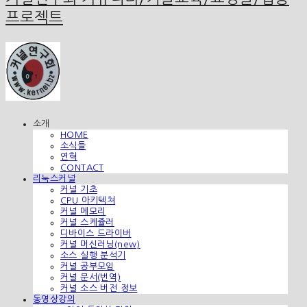
프로젝트
소개
HOME
소식들
연혁
CONTACT
리눅스커널
커널 기초
CPU 아키텍쳐
커널 메모리
커널 스케쥴러
디바이스 드라이버
커널 머신러닝(new)
소스 실행 분석기
커널 공부모임
커널 문서(번역)
커널 소스 버전 정보
동영상강의