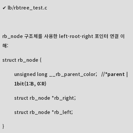
✔ lb/rbtree_test.c
rb_node 구조체를 사용한 left-root-right 포인터 연결 이
해:
struct rb_node {
unsigned long __rb_parent_color;
//*parent |
1bit(1:B, 0:R)
struct rb_node *rb_right;
struct rb_node *rb_left;
}