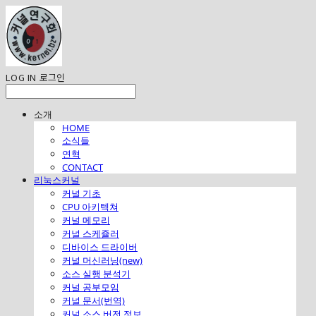
LOG IN
로그인
소개
HOME
소식들
연혁
CONTACT
리눅스커널
커널 기초
CPU 아키텍쳐
커널 메모리
커널 스케쥴러
디바이스 드라이버
커널 머신러닝(new)
소스 실행 분석기
커널 공부모임
커널 문서(번역)
커널 소스 버전 정보