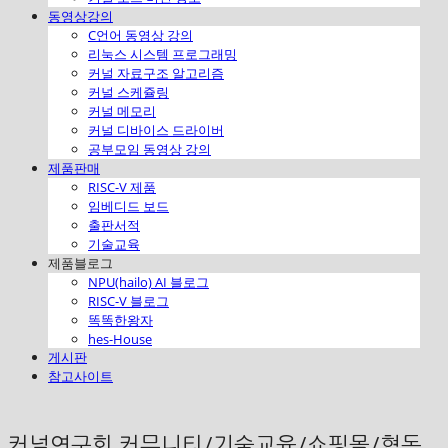
동영상강의
C언어 동영상 강의
리눅스 시스템 프로그래밍
커널 자료구조 알고리즘
커널 스케쥴링
커널 메모리
커널 디바이스 드라이버
공부모임 동영상 강의
제품판매
RISC-V 제품
임베디드 보드
출판서적
기술교육
제품블로그
NPU(hailo) AI 블로그
RISC-V 블로그
똑똑한왕자
hes-House
게시판
참고사이트
커널연구회 커뮤니티/기술교육/쇼핑몰/협동