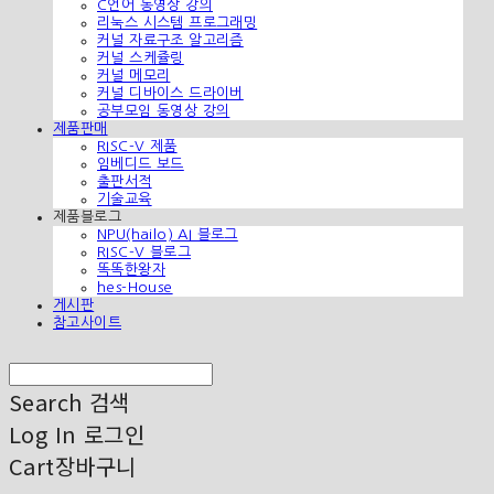
C언어 동영상 강의
리눅스 시스템 프로그래밍
커널 자료구조 알고리즘
커널 스케쥴링
커널 메모리
커널 디바이스 드라이버
공부모임 동영상 강의
제품판매
RISC-V 제품
임베디드 보드
출판서적
기술교육
제품블로그
NPU(hailo) AI 블로그
RISC-V 블로그
똑똑한왕자
hes-House
게시판
참고사이트
Search
검색
Log In
로그인
Cart
장바구니