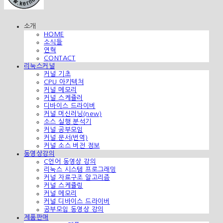
소개
HOME
소식들
연혁
CONTACT
리눅스커널
커널 기초
CPU 아키텍쳐
커널 메모리
커널 스케쥴러
디바이스 드라이버
커널 머신러닝(new)
소스 실행 분석기
커널 공부모임
커널 문서(번역)
커널 소스 버전 정보
동영상강의
C언어 동영상 강의
리눅스 시스템 프로그래밍
커널 자료구조 알고리즘
커널 스케쥴링
커널 메모리
커널 디바이스 드라이버
공부모임 동영상 강의
제품판매