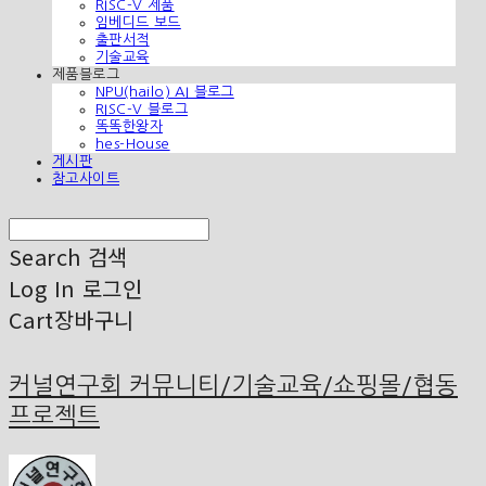
RISC-V 제품
임베디드 보드
출판서적
기술교육
제품블로그
NPU(hailo) AI 블로그
RISC-V 블로그
똑똑한왕자
hes-House
게시판
참고사이트
Search
검색
Log In
로그인
Cart
장바구니
커널연구회 커뮤니티/기술교육/쇼핑몰/협동
프로젝트