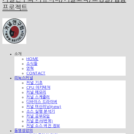
프로젝트
소개
HOME
소식들
연혁
CONTACT
리눅스커널
커널 기초
CPU 아키텍쳐
커널 메모리
커널 스케쥴러
디바이스 드라이버
커널 머신러닝(new)
소스 실행 분석기
커널 공부모임
커널 문서(번역)
커널 소스 버전 정보
동영상강의