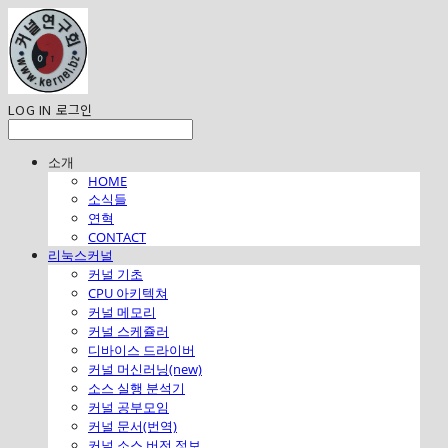
LOG IN
로그인
소개
HOME
소식들
연혁
CONTACT
리눅스커널
커널 기초
CPU 아키텍쳐
커널 메모리
커널 스케쥴러
디바이스 드라이버
커널 머신러닝(new)
소스 실행 분석기
커널 공부모임
커널 문서(번역)
커널 소스 버전 정보