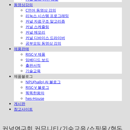
동영상강의
C언어 동영상 강의
리눅스 시스템 프로그래밍
커널 자료구조 알고리즘
커널 스케쥴링
커널 메모리
커널 디바이스 드라이버
공부모임 동영상 강의
제품판매
RISC-V 제품
임베디드 보드
출판서적
기술교육
제품블로그
NPU(hailo) AI 블로그
RISC-V 블로그
똑똑한왕자
hes-House
게시판
참고사이트
커널연구회 커뮤니티/기술교육/쇼핑몰/협동