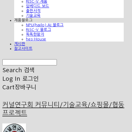
RISC-V 제품
임베디드 보드
출판서적
기술교육
제품블로그
NPU(hailo) AI 블로그
RISC-V 블로그
똑똑한왕자
hes-House
게시판
참고사이트
Search
검색
Log In
로그인
Cart
장바구니
커널연구회 커뮤니티/기술교육/쇼핑몰/협동
프로젝트