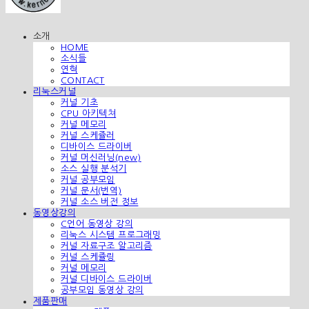
소개
HOME
소식들
연혁
CONTACT
리눅스커널
커널 기초
CPU 아키텍쳐
커널 메모리
커널 스케쥴러
디바이스 드라이버
커널 머신러닝(new)
소스 실행 분석기
커널 공부모임
커널 문서(번역)
커널 소스 버전 정보
동영상강의
C언어 동영상 강의
리눅스 시스템 프로그래밍
커널 자료구조 알고리즘
커널 스케쥴링
커널 메모리
커널 디바이스 드라이버
공부모임 동영상 강의
제품판매