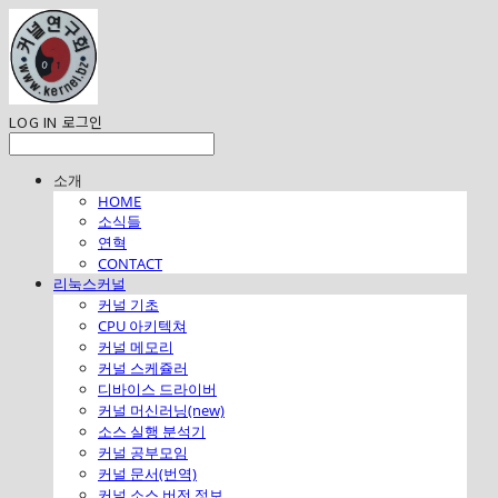
LOG IN
로그인
소개
HOME
소식들
연혁
CONTACT
리눅스커널
커널 기초
CPU 아키텍쳐
커널 메모리
커널 스케쥴러
디바이스 드라이버
커널 머신러닝(new)
소스 실행 분석기
커널 공부모임
커널 문서(번역)
커널 소스 버전 정보