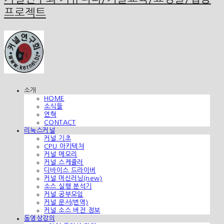
프로젝트
소개
HOME
소식들
연혁
CONTACT
리눅스커널
커널 기초
CPU 아키텍쳐
커널 메모리
커널 스케쥴러
디바이스 드라이버
커널 머신러닝(new)
소스 실행 분석기
커널 공부모임
커널 문서(번역)
커널 소스 버전 정보
동영상강의