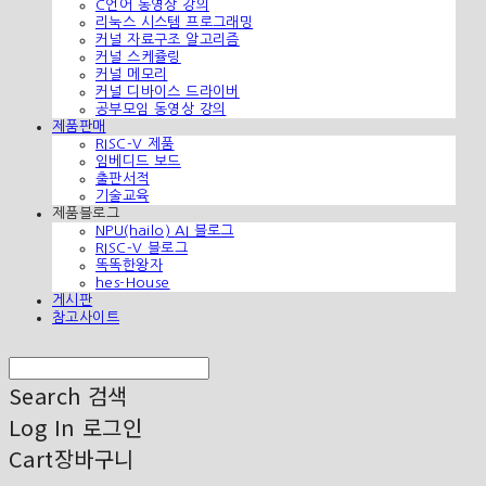
C언어 동영상 강의
리눅스 시스템 프로그래밍
커널 자료구조 알고리즘
커널 스케쥴링
커널 메모리
커널 디바이스 드라이버
공부모임 동영상 강의
제품판매
RISC-V 제품
임베디드 보드
출판서적
기술교육
제품블로그
NPU(hailo) AI 블로그
RISC-V 블로그
똑똑한왕자
hes-House
게시판
참고사이트
Search
검색
Log In
로그인
Cart
장바구니